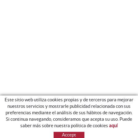
Este sitio web utiliza cookies propias y de terceros para mejorar
nuestros servicios y mostrarle publicidad relacionada con sus
42º 06’ 35.35´´ N
2º 26’ 27.27´´ E
preferencias mediante el análisis de sus hábitos de navegación.
Si continua navegando, consideramos que acepta su uso. Puede
ALTITUDE
saber más sobre nuestra política de cookies
aquí
500m.
Accept