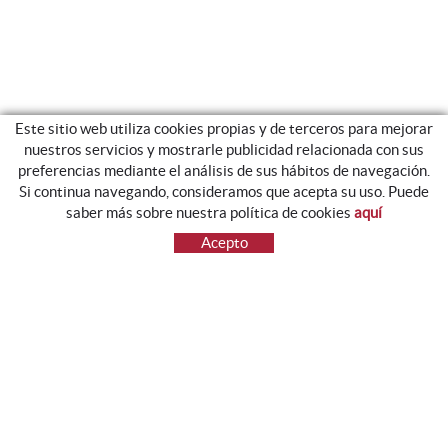
Este sitio web utiliza cookies propias y de terceros para mejorar
nuestros servicios y mostrarle publicidad relacionada con sus
42º 06’ 35.35´´ N
2º 26’ 27.27´´ E
preferencias mediante el análisis de sus hábitos de navegación.
Si continua navegando, consideramos que acepta su uso. Puede
ALTITUD
saber más sobre nuestra política de cookies
aquí
500m.
Acepto
Comarcal 153 / Km. 51
Mas Colomer
17176 St. Esteve d’en Bas (Girona)